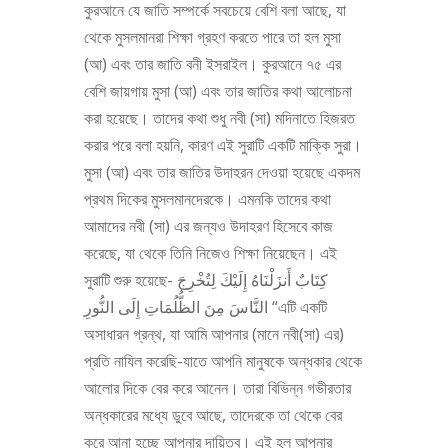
কুরআনে যে জাতি সম্পর্কে সবচেয়ে বেশি বলা আছে, যা
থেকে মুসলমানরা শিক্ষা গ্রহণ করতে পারে তা হল মুসা
(আ) এবং তার জাতি বনী ইসরাইল। কুরআনে ৭৫ এর
বেশি জায়গায় মুসা (আ) এবং তার জাতির কথা আলোচনা
করা হয়েছে। তাদের কথা শুধু নবী (সা) মদিনাতে হিজরত
করার পরে বলা হয়নি, কারণ এই সুরাটি একটি মাক্কি সুরা।
মুসা (আ) এবং তার জাতির উদাহরন দেওয়া হয়েছে একদম
প্রথম দিকের মুসলমানদেরকে। এমনকি তাদের কথা
আমাদের নবী (সা) এর জন্যও উদাহরণ হিসেবে কাজ
করেছে, যা থেকে তিনি নিজেও শিক্ষা নিয়েছেন। এই
সুরাটি শুরু হয়েছে- كِتَابٌ أَنزَلْنَاهُ إِلَيْكَ لِتُخْرِجَ
النَّاسَ مِنَ الظُّلُمَاتِ إِلَى النُّورِ “এটি একটি
অসাধারন গ্রন্থ, যা আমি আপনার (মানে নবী(সা) এর)
প্রতি নাযিল করেছি-যাতে আপনি মানুষকে অন্ধকার থেকে
আলোর দিকে বের করে আনেন। তারা বিভিন্ন গভীরতার
অন্ধকারের মধ্যে ডুবে আছে, তাদেরকে তা থেকে বের
করে আনা হচ্ছে আপনার দায়িত্ব। এই হল আপনার