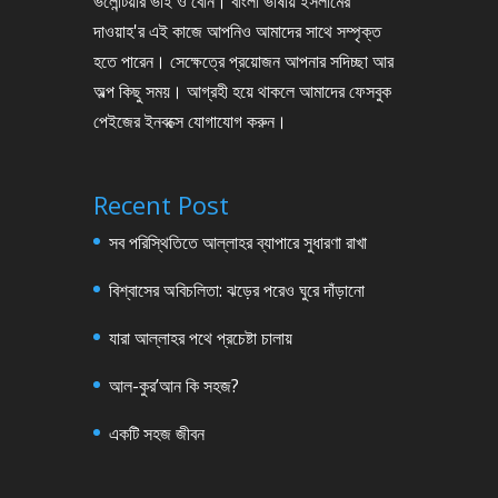
ভলেন্টিয়ার ভাই ও বোন। বাংলা ভাষায় ইসলামের
দাওয়াহ'র এই কাজে আপনিও আমাদের সাথে সম্পৃক্ত
হতে পারেন। সেক্ষেত্রে প্রয়োজন আপনার সদিচ্ছা আর
অল্প কিছু সময়। আগ্রহী হয়ে থাকলে আমাদের ফেসবুক
পেইজের ইনবক্সে যোগাযোগ করুন।
Recent Post
সব পরিস্থিতিতে আল্লাহর ব্যাপারে সুধারণা রাখা
বিশ্বাসের অবিচলিতা: ঝড়ের পরেও ঘুরে দাঁড়ানো
যারা আল্লাহর পথে প্রচেষ্টা চালায়
আল-কুর’আন কি সহজ?
একটি সহজ জীবন