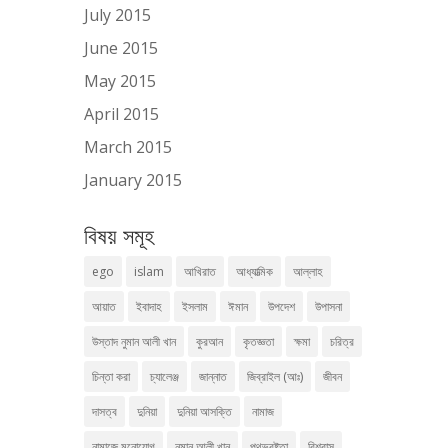
July 2015
June 2015
May 2015
April 2015
March 2015
January 2015
বিষয় সমূহ
ego
islam
আখিরাত
আধ্যাত্মিক
আল্লাহ
আয়াত
ইবাদাহ
ইসলাম
ঈমান
উপদেশ
উপাসনা
উস্তাদ নুমান আলী খান
কুরআন
কৃতজ্ঞতা
ক্ষমা
চরিত্র
চিন্তা করা
চ্যালেঞ্জ
জান্নাত
জিব্রাইল (আঃ)
জীবন
দাসত্ব
দুনিয়া
দুনিয়া আসক্তি
নামাজ
নামাজে মনোযোগ
নুমান আলী খান
পথভ্রষ্টতা
বিশ্বাস