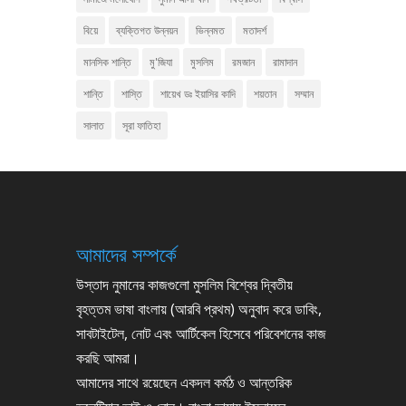
বিয়ে
ব্যক্তিগত উন্নয়ন
ভিন্নমত
মতাদর্শ
মানসিক শান্তি
মু'জিযা
মুসলিম
রমজান
রামাদান
শান্তি
শাস্তি
শায়েখ ডঃ ইয়াসির কাদি
শয়তান
সম্মান
সালাত
সূরা ফাতিহা
আমাদের সম্পর্কে
উস্তাদ নুমানের কাজগুলো মুসলিম বিশ্বের দ্বিতীয়
বৃহত্তম ভাষা বাংলায় (আরবি প্রথম) অনুবাদ করে ডাবিং,
সাবটাইটেল, নোট এবং আর্টিকেল হিসেবে পরিবেশনের কাজ
করছি আমরা।
আমাদের সাথে রয়েছেন একদল কর্মঠ ও আন্তরিক