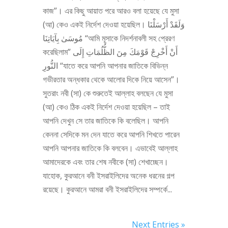
কাজ”। এর কিছু আয়াত পরে আরও বলা হয়েছে যে মুসা
(আ) কেও একই নির্দেশ দেওয়া হয়েছিল। وَلَقَدْ أَرْسَلْنَا
مُوسَىٰ بِآيَاتِنَا “আমি মূসাকে নিদর্শনাবলী সহ প্রেরণ
করেছিলাম” أَنْ أَخْرِجْ قَوْمَكَ مِنَ الظُّلُمَاتِ إِلَى
النُّورِ “যাতে করে আপনি আপনার জাতিকে বিভিন্ন
গভীরতার অন্ধকার থেকে আলোর দিকে নিয়ে আসেন”।
সুতরাং নবী (সা) কে শুরুতেই আল্লাহ বলছেন যে মুসা
(আ) কেও ঠিক একই নির্দেশ দেওয়া হয়েছিল – তাই
আপনি দেখুন সে তার জাতিকে কি বলেছিল। আপনি
কেননা সেদিকে মন দেন যাতে করে আপনি শিখতে পারেন
আপনি আপনার জাতিকে কি বলবেন। এভাবেই আল্লাহ
আমাদেরকে এবং তার শেষ নবীকে (সা) শেখাচ্ছেন।
যাহোক, কুরআনে বনী ইসরাইলিদের অনেক ধরনের গল্প
রয়েছে। কুরআনে আমরা বনী ইসরাইলিদের সম্পর্কে...
Next Entries »