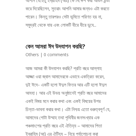
আপনি যেহেতু ইব্রাহিম (আঃ) কে নিক্ষেপ করা আগুন ঠান্ডা
করে দিয়েছিলেন, সুতরাং আপনি আমার জন্যও এটা করতে
পারেন। কিন্তু তারপরও সেটা ভূমিতে পরিণত হয় না,
সমুদ্রই থেকে যায় এবং লোকটি ধীরে ধীরে ডুবে...
কেন আমরা ঈদ উদযাপন করছি?
Others
|
0 comments
আজ আমরা কী উদযাপন করছি? প্রতি বছর আল্লাহ
আজ্জা ওয়া জ্বাল আমাদেরকে এভাবে একত্রিত করেন,
দুই ঈদে- একটি হলো ঈদুল ফিতর আর এটি হলো ঈদুল
আযহা। আর এই উভয় অনুষ্ঠানেই প্রতি বছর আমাদের
একই বিষয় মনে করার কথা এবং একই বিষয়ের উপর
চিন্তা-ভাবনা করার কথা। এটা নিশ্চয় এতো গুরুত্বপূর্ণ যে,
আমাদের গোটা উম্মাহ তথা পৃথিবীর জনসংখ্যার এক
পঞ্চমাংশের প্রতি বছর এই ঐতিহ্য – আমাদের পিতা
ইব্রাহিম (আ) এর ঐটিহ্য – নিয়ে পর্যালোচনা করা