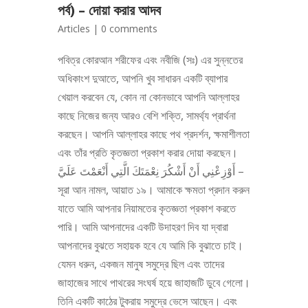
পর্ব) – দোয়া করার আদব
Articles
|
0 comments
পবিত্র কোরআন শরীফের এবং নবীজি (সঃ) এর সুন্নতের
অধিকাংশ দুআতে, আপনি খুব সাধারন একটি ব্যাপার
খেয়াল করবেন যে, কোন না কোনভাবে আপনি আল্লাহর
কাছে নিজের জন্য আরও বেশি শক্তি, সামর্থ্য প্রার্থনা
করছেন। আপনি আল্লাহর কাছে পথ প্রদর্শন, ক্ষমাশীলতা
এবং তাঁর প্রতি কৃতজ্ঞতা প্রকাশ করার দোয়া করছেন।
أَوْزِعْنِي أَنْ أَشْكُرَ نِعْمَتَكَ الَّتِي أَنْعَمْتَ عَلَيَّ –
সূরা আন নামল, আয়াত ১৯। আমাকে ক্ষমতা প্রদান করুন
যাতে আমি আপনার নিয়ামতের কৃতজ্ঞতা প্রকাশ করতে
পারি। আমি আপনাদের একটি উদাহরণ দিব যা দ্বারা
আপনাদের বুঝতে সহায়ক হবে যে আমি কি বুঝাতে চাই।
যেমন ধরুন, একজন মানুষ সমুদ্রে ছিল এবং তাদের
জাহাজের সাথে পাথরের সংঘর্ষ হয়ে জাহাজটি ডুবে গেলো।
তিনি একটি কাঠের টুকরায় সমুদ্রে ভেসে আছেন। এবং