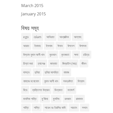
March 2015
January 2015
বিষয় সমূহ
ego
islam
আখিরাত
আধ্যাত্মিক
আল্লাহ
আয়াত
ইবাদাহ
ইসলাম
ঈমান
উপদেশ
উপাসনা
উস্তাদ নুমান আলী খান
কুরআন
কৃতজ্ঞতা
ক্ষমা
চরিত্র
চিন্তা করা
চ্যালেঞ্জ
জান্নাত
জিব্রাইল (আঃ)
জীবন
দাসত্ব
দুনিয়া
দুনিয়া আসক্তি
নামাজ
নামাজে মনোযোগ
নুমান আলী খান
পথভ্রষ্টতা
বিশ্বাস
বিয়ে
ব্যক্তিগত উন্নয়ন
ভিন্নমত
মতাদর্শ
মানসিক শান্তি
মু'জিযা
মুসলিম
রমজান
রামাদান
শান্তি
শাস্তি
শায়েখ ডঃ ইয়াসির কাদি
শয়তান
সম্মান