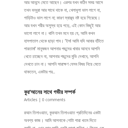
আর আনন্দে মেতে আছেন। এরপর যখন কঠিন সময় আসে
তখন বন্ধুরা আর সাথে থাকে না, খেলাধুলা ভাল লাগে না,
গাড়িটাও ভাল লাগে না; কারণ স্বাস্থ্য নষ্ট হয়ে গিয়েছে।
আর যখন শরীর অসুস্থ হয়ে পড়ে, এই কোন কিছুই আর
ভালো লাগে না। খালি তখন মনে হয় যে, আমি কখন
হাসপাতাল থেকে ছাড়া পাব। ‘ইস! আমি যদি আবার হাঁটতে
পারতাম!’ মানুষজন আপনার পছন্দের খাবার আনবে আপনি
খেতে চাচ্ছেন না, আপনার পছন্দের মুভি দেখাবে, আপনি
দেখতে চান না। আপনি সারাক্ষণ যেসব বিষয় নিয়ে মেতে
থাকতেন, একটার পর...
কুর’আনের সাথে গভীর সম্পর্ক
Articles
|
0 comments
রআন তিলাওয়াত, কুরআন তিলাওয়াত প্রতিদিনের একটা
অবশ্য কাজ। আমি আপনাকে গোটা পারা খতম দিতে