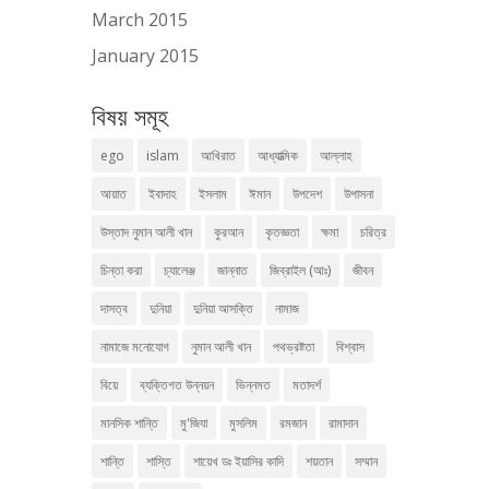
March 2015
January 2015
বিষয় সমূহ
ego
islam
আখিরাত
আধ্যাত্মিক
আল্লাহ
আয়াত
ইবাদাহ
ইসলাম
ঈমান
উপদেশ
উপাসনা
উস্তাদ নুমান আলী খান
কুরআন
কৃতজ্ঞতা
ক্ষমা
চরিত্র
চিন্তা করা
চ্যালেঞ্জ
জান্নাত
জিব্রাইল (আঃ)
জীবন
দাসত্ব
দুনিয়া
দুনিয়া আসক্তি
নামাজ
নামাজে মনোযোগ
নুমান আলী খান
পথভ্রষ্টতা
বিশ্বাস
বিয়ে
ব্যক্তিগত উন্নয়ন
ভিন্নমত
মতাদর্শ
মানসিক শান্তি
মু'জিযা
মুসলিম
রমজান
রামাদান
শান্তি
শাস্তি
শায়েখ ডঃ ইয়াসির কাদি
শয়তান
সম্মান