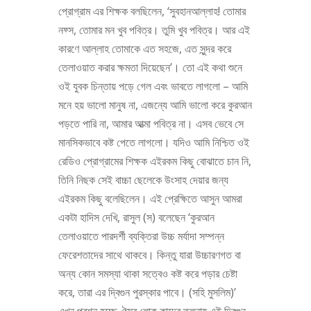
প্রোগ্রাম এর শিক্ষক বলছিলেন, ‘সুবহানআল্লাহ! তোমার
নফ্স, তোমার মন খুব পবিত্র। তুমি খুব পবিত্র। আর এই
কারণে আল্লাহ তোমাকে এত সহজে, এত সুন্দর করে
তেলাওয়াত করার ক্ষমতা দিয়েছেন’। তো এই কথা শুনে
ওই যুবক চিন্তায় পড়ে গেল এবং ভাবতে লাগলো – আমি
মনে হয় ভালো মানুষ না, এজন্যে আমি ভালো করে কুরআন
পড়তে পারি না, আমার আত্মা পবিত্র না। এসব ভেবে সে
মানসিকভাবে কষ্ট পেতে লাগলো। যদিও আমি নিশ্চিত ওই
রেডিও প্রোগ্রামের শিক্ষক এইরকম কিছু বোঝাতে চান নি,
তিনি নিছক সেই বাচ্চা ছেলেকে উংসাহ দেয়ার জন্য
এইরকম কিছু বলেছিলেন। এই প্রেক্ষিতে আসুন আমরা
একটা হাদিস দেখি, রাসুল (স) বলেছেন ‘কুরআন
তেলাওয়াতে পারদর্শী ব্যক্তিরা উচ্চ মর্যাদা সম্পন্ন
ফেরেশতাদের সাথে থাকবে। কিন্তু যারা উচ্চারণগত বা
অন্য কোন সমস্যা থাকা সত্বেও কষ্ট করে পড়ার চেষ্টা
করে, তারা এর দ্বিগুন পুরস্কার পাবে। (সহি মুসলিম)’