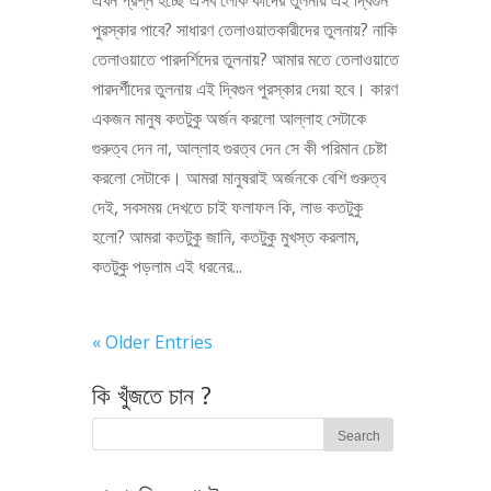
এখন প্রশ্ন হচ্ছে ঐসব লোক কাদের তুলনায় এই দ্বিগুন
পুরস্কার পাবে? সাধারণ তেলাওয়াতকারীদের তুলনায়? নাকি
তেলাওয়াতে পারদর্শিদের তুলনায়? আমার মতে তেলাওয়াতে
পারদর্শীদের তুলনায় এই দ্বিগুন পুরস্কার দেয়া হবে। কারণ
একজন মানুষ কতটুকু অর্জন করলো আল্লাহ সেটাকে
গুরুত্ব দেন না, আল্লাহ গুরত্ব দেন সে কী পরিমান চেষ্টা
করলো সেটাকে। আমরা মানুষরাই অর্জনকে বেশি গুরুত্ব
দেই, সবসময় দেখতে চাই ফলাফল কি, লাভ কতটুকু
হলো? আমরা কতটুকু জানি, কতটুকু মুখস্ত করলাম,
কতটুকু পড়লাম এই ধরনের...
« Older Entries
কি খুঁজতে চান ?