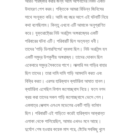
আরও পরিষ্কার করার জন্য আমি আপনাদের নিকট একটি
উদাহরণ পেশ করব। শক্তিকে আমরা বিভিন্ন জিনিসের
সাথে সংযুক্ত করি। আমি বহু বছর আগে এই ঘটনাটি নিয়ে
কথা বলেছিলাম। কিন্তু এখনো এটি আমাকে অনুপ্রাণিত
করে। যুক্তরাষ্ট্রের নিউ অরলিন্স অঙ্গরাজ্যের একটি
পরিবারের ঘটনা এটি। পরিবারটি ছিল অত্যন্ত ধনী।
তাদের ‘গাড়ি ডিলারশিপের’ ব্যবসা ছিল। নিউ অরলিন্স হল
একটি সমুদ্র উপকূলীয় অঙ্গরাজ্য। তাদের দোকান ছিল
একেবারে সমুদ্র সৈকতের পাশে। লাক্সারি সব গাড়ির বাহার
ছিল তাদের। তারা দামি দামি গাড়ি আমদানি করত এবং
বিক্রি করত। এরপর হারিক্যান ক্যাটরিনা আঘাত হানল।
ক্যাটরিনা এসেছিল বিশাল জলোচ্ছ্বাস নিয়ে। ফলে নগদ
ক্রয় করা তাদের সকল গাড়ি জলোচ্ছ্বাসে ভেসে গেল।
একমাত্র লেক্সাস এলএস মডেলের একটি গাড়ি বর্তমান
ছিল। পরিবারটি এই গাড়িতে করেই হারিক্যান আক্রান্ত
এলাকা থেকে পালিয়েছিল, আমার এখনও মনে আছে।
দুর্যোগ শেষ হওয়ার কয়েক মাস পরে, ষ্টেটের সবকিছু খুলে