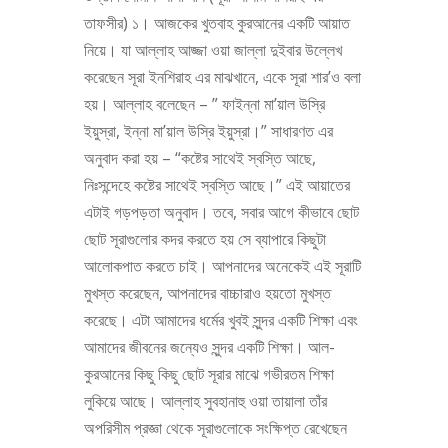
তাফসীর) ১। আজকের খুতবাহ কুরআনের একটি আয়াত
নিয়ে। যা আল্লাহ আজ্জা ওয়া জাল্লা দুইবার উল্লেখ
করেছেন সূরা ইনশিরাহ এর মাঝখানে, একে সূরা শার’ও বলা
হয়। আল্লাহ বলেছেন – ” ফাইন্না মা’য়াল উস্রি
ইয়ুস্রা, ইন্না মা’য়াল উস্রি ইয়ুস্রা।” সাধারণত এর
অনুবাদ করা হয় – “কষ্টের সাথেই স্বস্তি আছে,
নিঃসন্দেহে কষ্টের সাথেই স্বস্তি আছে।” এই আয়াতের
এটাই গড়পড়তা অনুবাদ। তবে, সবার আগে কীভাবে ছোট
ছোট সূরাগুলোর কদর করতে হয় সে ব্যাপারে কিছুটা
আলোকপাত করতে চাই। আপনাদের অনেকেই এই সূরাটি
মুখস্ত করেছেন, আপনাদের বাচ্চারাও হয়তো মুখস্ত
করেছে। এটা আমাদের ধর্মের খুবই সুন্দর একটি শিক্ষা এবং
আমাদের জীবনের জন্যেও সুন্দর একটি শিক্ষা। আল-
কুরআনের কিছু কিছু ছোট সূরার মাঝে গভীরতম শিক্ষা
লুকিয়ে আছে। আল্লাহ সুবহানাহু ওয়া তায়ালা তাঁর
অপরিসীম প্রজ্ঞা থেকে সূরাগুলোকে সংক্ষিপ্ত রেখেছেন