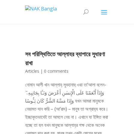
সব পরিস্থিতিতে আল্লাহর ব্যাপারে সুধারণা
রাখা
Articles
|
0 comments
নোমান আলী খান আল্লাহ্‌ সুবহানাহু ওয়া তা’আলা বলেন-
وَإِذَآ أَنْعَمْنَا عَلَى الْإِنسٰنِ أَعْرَضَ وَنَـَٔا بِجَانِبِهِۦ ۖ
وَإِذَا مَسَّهُ الشَّرُّ كَانَ يَـُٔوسًا যখন আমরা মানুষকে
নেয়ামত দান করি – (আ’রাদ) – মানুষ তা অগ্রাহ্য করে।
ইচ্ছাকৃতভাবেই তা আমলে নেয় না। এখানে যা ইঙ্গিত করা
হচ্ছে তা হল যখন মানুষকে আল্লাহ্‌র পক্ষ থেকে অনেক
নেয়ামত দান করা হয়, মানুষ তখন একটা মোহের মধ্যে