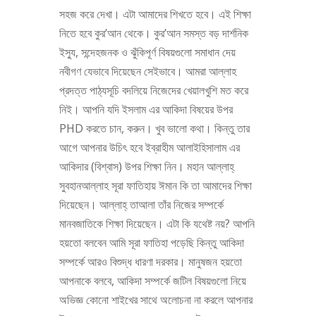
সহজ করে দেখা। এটা আমাদের শিখতে হবে। এই শিক্ষা
নিতে হবে কুর’আন থেকে। কুর’আন সমস্ত বড় দার্শনিক
ইস্যু, সন্দেহজনক ও ঝুঁকিপূর্ণ বিষয়গুলো সমাধান দেয়
নবীগণ যেভাবে দিয়েছেন সেইভাবে। আমরা আল্লাহ
প্রদত্ত পাঠ্যসূচি বদলিয়ে নিজেদের খেয়ালখুশি মত করে
নিই। আপনি যদি ইসলাম এর আকিদা বিষয়ের উপর
PHD করতে চান, করুন। খুব ভালো কথা। কিন্তু তার
আগে আপনার উচিৎ হবে ইব্রাহীম আলাইহিসালাম এর
আকিদার (বিশ্বাস) উপর শিক্ষা নিন। মহান আল্লাহ্‌
সুবহানআল্লাহ সূরা ফাতিহায় ঈমান কি তা আমাদের শিক্ষা
দিয়েছেন। আল্লাহ্‌ তাআলা তাঁর নিজের সম্পর্কে
মানবজাতিকে শিক্ষা দিয়েছেন। এটা কি যথেষ্ট নয়? আপনি
হয়তো বলবেন আমি সূরা ফাতিহা পড়েছি কিন্তু আকিদা
সম্পর্কে আরও বিশুদ্ধ ধারণা দরকার। মানুষজন হয়তো
আপনাকে বলবে, আকিদা সম্পর্কে জটিল বিষয়গুলো নিয়ে
অভিজ্ঞ কোনো শাইখের সাথে অলোচনা না করলে আপনার