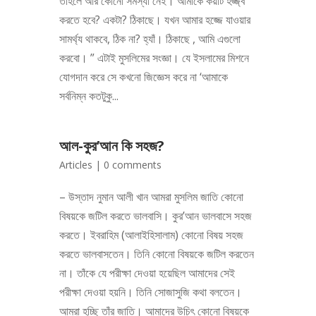
তাহলে আর কোনো সমস্যা নেই। আমাকে কয়টি হজ্জ্ব
করতে হবে? একটা? ঠিকাছে। যখন আমার হজ্জে যাওয়ার
সামর্থ্য থাকবে, ঠিক না? হ্যাঁ। ঠিকাছে , আমি এগুলো
করবো। ” এটাই মুসলিমের সংজ্ঞা। যে ইসলামের মিশনে
যোগদান করে সে কখনো জিজ্ঞেস করে না ‘আমাকে
সর্বনিম্ন কতটুকু...
আল-কুর’আন কি সহজ?
Articles
|
0 comments
– উস্তাদ নুমান আলী খান আমরা মুসলিম জাতি কোনো
বিষয়কে জটিল করতে ভালবাসি। কুর’আন ভালবাসে সহজ
করতে। ইবরাহিম (আলাইহিসালাম) কোনো বিষয় সহজ
করতে ভালবাসতেন। তিনি কোনো বিষয়কে জটিল করতেন
না। তাঁকে যে পরীক্ষা দেওয়া হয়েছিল আমাদের সেই
পরীক্ষা দেওয়া হয়নি। তিনি সোজাসুজি কথা বলতেন।
আমরা হচ্ছি তাঁর জাতি। আমাদের উচিৎ কোনো বিষয়কে