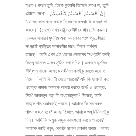
হওনা। কারণ তুমি এটাকে কুরবানী হিসেবে দেখো না, তুমি
এটাকে দেখো – إِنْ أَحْسَنتُمْ أَحْسَنتُمْ لِأَنفُسِكُمْ –
“তোমরা ভাল কাজ করলে নিজেদের কল্যাণের জন্যই তা
করবে।” (১৭:৭) এখন মাইন্ডসেটটি বোঝার চেষ্টা করুন।
একজন সাধারণ মুসলিম এবং আল্লাহর পথে প্রচেষ্টারত
সংগ্রামী ব্যক্তির মনোভঙ্গীর মাঝে বিশাল পার্থক্য
রয়েছে। আমি এখন এই ধরণের লোকদের ‘সংগ্রামী’ বলছি
কিন্তু আসলে এদের মু’মিন বলা উচিত। একজন মুসলিম
উদ্বিগ্ন থাকে ‘আমাকে সর্বনিম্ন কতটুকু করতে হবে, তা
নিয়ে। ”আমি কি এটা খেতে পারবো? এটা কি হালাল? কত
ওয়াক্ত নামাজ আমাকে আদায় করতে হবে? ৫ ওয়াক্ত,
ঠিক? তাহাজ্জুদ পড়া কি বাধ্যতামূলক? ঠিকাছে, আমি
তাহলে পাঁচ ওয়াক্তই পড়বো। আমাকে কি সব নফল
পালন করতে হবে? আচ্ছা ঠিকাছে আমাকে শুধু মিনিমামটুকু
দিন। আমি কি অমুক অমুক কাজগুলো করতে পারবো?
আমাকে জাস্ট বলুন, কোনটা হালাল কোনটা হারাম। আমার