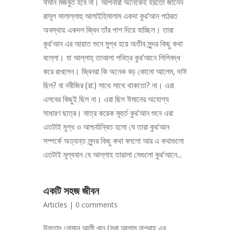
ঈমান মজবুত হবে না। আপনারা অনেকেই হয়তো জানেন
রাসূল সালাল্লাহু আলাইহিসালাম একদা কুর’আন পাঠরত
অবস্থায় একদল জ্বিন তাঁর পাশ দিয়ে যাচ্ছিল। তারা
কূর’আন এর আয়াত শুনে মুগ্ধ হয়ে অতীব সুন্দর কিছু কথা
বল্লো। যা আল্লাহ্‌ তাআলা পবিত্র কুর’আনে লিপিবদ্ধ
করে রাখলেন। জ্বিনরা কি অনেক বড় কোনো আলেম, দাঈ
ছিল? বা নবীজির (রা:) সাথে সাথে থাকতো? না। এরা
এসবের কিছুই ছিল না। এরা ছিল ঈমানের অযোগ্য
সাধারণ ছাত্র। মাত্র কয়েক মূহুর্ত কুর’আন শুনে এরা
এতটাই মুগ্ধ ও আশ্চর্যান্বিত হলো যে তারা কুর’আন
সম্পর্কে অত্যন্ত সুন্দর কিছু কথা বললো আর এ কথাগুলো
এতটাই মূল্যবান যে আল্লাহ তায়ালা সেগুলো কুর’আনে...
একটি সহজ জীবন
Articles
|
0 comments
উস্তাদ নোমান আলী খান (সূরা আলাম নাশরাহ এর