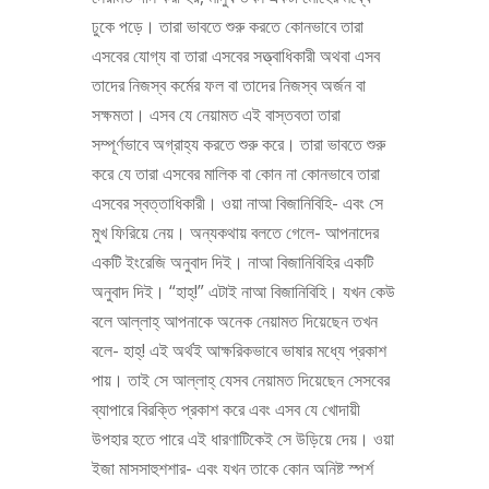
ঢুকে পড়ে। তারা ভাবতে শুরু করতে কোনভাবে তারা
এসবের যোগ্য বা তারা এসবের সত্ত্বাধিকারী অথবা এসব
তাদের নিজস্ব কর্মের ফল বা তাদের নিজস্ব অর্জন বা
সক্ষমতা। এসব যে নেয়ামত এই বাস্তবতা তারা
সম্পূর্ণভাবে অগ্রাহ্য করতে শুরু করে। তারা ভাবতে শুরু
করে যে তারা এসবের মালিক বা কোন না কোনভাবে তারা
এসবের স্বত্তাধিকারী। ওয়া নাআ বিজানিবিহি- এবং সে
মুখ ফিরিয়ে নেয়। অন্যকথায় বলতে গেলে- আপনাদের
একটি ইংরেজি অনুবাদ দিই। নাআ বিজানিবিহির একটি
অনুবাদ দিই। “হাহ্‌!” এটাই নাআ বিজানিবিহি। যখন কেউ
বলে আল্লাহ্‌ আপনাকে অনেক নেয়ামত দিয়েছেন তখন
বলে- হাহ্‌! এই অর্থই আক্ষরিকভাবে ভাষার মধ্যে প্রকাশ
পায়। তাই সে আল্লাহ্‌ যেসব নেয়ামত দিয়েছেন সেসবের
ব্যাপারে বিরক্তি প্রকাশ করে এবং এসব যে খোদায়ী
উপহার হতে পারে এই ধারণাটিকেই সে উড়িয়ে দেয়। ওয়া
ইজা মাসসাহুশশার- এবং যখন তাকে কোন অনিষ্ট স্পর্শ