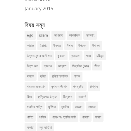
January 2015
বিষয় সমূহ
ego
islam
আখিরাত
আধ্যাত্মিক
আল্লাহ
আয়াত
ইবাদাহ
ইসলাম
ঈমান
উপদেশ
উপাসনা
উস্তাদ নুমান আলী খান
কুরআন
কৃতজ্ঞতা
ক্ষমা
চরিত্র
চিন্তা করা
চ্যালেঞ্জ
জান্নাত
জিব্রাইল (আঃ)
জীবন
দাসত্ব
দুনিয়া
দুনিয়া আসক্তি
নামাজ
নামাজে মনোযোগ
নুমান আলী খান
পথভ্রষ্টতা
বিশ্বাস
বিয়ে
ব্যক্তিগত উন্নয়ন
ভিন্নমত
মতাদর্শ
মানসিক শান্তি
মু'জিযা
মুসলিম
রমজান
রামাদান
শান্তি
শাস্তি
শায়েখ ডঃ ইয়াসির কাদি
শয়তান
সম্মান
সালাত
সূরা ফাতিহা