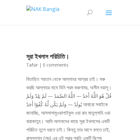
সূরা ইখলাস পরিচিতি।
Tafsir
|
0 comments
বিতাড়িত শয়তান থেকে আল্লাহর আশ্রয় চাই। শুরু
করছি আল্লাহর নামে যিনি পরম করুণাময়, অসীম দয়ালু।
قُلْ هُوَ اللَّهُ أَحَدٌ — اللَّهُ الصَّمَدُ — لَمْ يَلِدْ وَلَمْ
يُولَدْ — وَلَمْ يَكُن لَّهُ كُفُوًا أَحَدٌ আবারো সবাইকে
জানাচ্ছি, আসসালামুওয়ালাইকুম ওয়া রাহ মাতুল্লাহি ওয়া
বারাকাতুহ। আমি আপনাদের কাছে সুরা ইখলাসের একটি
পরিচিত তুলে ধরতে চাই। কিন্তু তার আগে বলতে চাই,
রাসুলুল্লাহ (সাঃ) এর এই সুরার প্রতি একটি বিশেষ