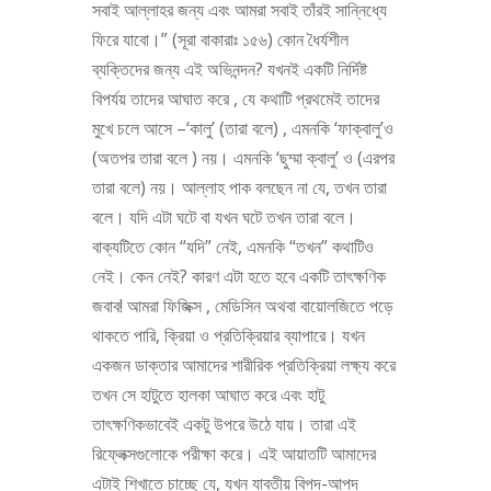
সবাই আল্লাহর জন্য এবং আমরা সবাই তাঁরই সান্নিধ্যে
ফিরে যাবো।” (সূরা বাকারাঃ ১৫৬) কোন ধৈর্যশীল
ব্যক্তিদের জন্য এই অভিনন্দন? যখনই একটি নির্দিষ্ট
বিপর্যয় তাদের আঘাত করে , যে কথাটি প্রথমেই তাদের
মুখে চলে আসে –‘কালু’ (তারা বলে) , এমনকি ‘ফাক্বালু’ও
(অতপর তারা বলে ) নয়। এমনকি ‘ছুম্মা ক্বালু’ ও (এরপর
তারা বলে) নয়। আল্লাহ পাক বলছেন না যে, তখন তারা
বলে। যদি এটা ঘটে বা যখন ঘটে তখন তারা বলে।
বাক্যটিতে কোন “যদি” নেই, এমনকি “তখন” কথাটিও
নেই। কেন নেই? কারণ এটা হতে হবে একটি তাৎক্ষণিক
জবাব! আমরা ফিজিক্স , মেডিসিন অথবা বায়োলজিতে পড়ে
থাকতে পারি, ক্রিয়া ও প্রতিক্রিয়ার ব্যাপারে। যখন
একজন ডাক্তার আমাদের শারীরিক প্রতিক্রিয়া লক্ষ্য করে
তখন সে হাটুতে হালকা আঘাত করে এবং হাটু
তাৎক্ষণিকভাবেই একটু উপরে উঠে যায়। তারা এই
রিফ্লেক্সগুলোকে পরীক্ষা করে। এই আয়াতটি আমাদের
এটাই শিখাতে চাচ্ছে যে, যখন যাবতীয় বিপদ-আপদ