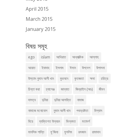
April 2015
March 2015
January 2015
বিষয় সমূহ
ego
islam
আখিরাত
আধ্যাত্মিক
আল্লাহ
আয়াত
ইবাদাহ
ইসলাম
ঈমান
উপদেশ
উপাসনা
উস্তাদ নুমান আলী খান
কুরআন
কৃতজ্ঞতা
ক্ষমা
চরিত্র
চিন্তা করা
চ্যালেঞ্জ
জান্নাত
জিব্রাইল (আঃ)
জীবন
দাসত্ব
দুনিয়া
দুনিয়া আসক্তি
নামাজ
নামাজে মনোযোগ
নুমান আলী খান
পথভ্রষ্টতা
বিশ্বাস
বিয়ে
ব্যক্তিগত উন্নয়ন
ভিন্নমত
মতাদর্শ
মানসিক শান্তি
মু'জিযা
মুসলিম
রমজান
রামাদান