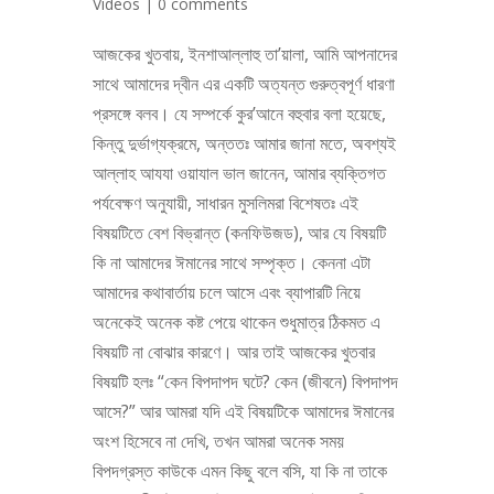
Videos
|
0 comments
আজকের খুতবায়, ইনশাআল্লাহু তা’য়ালা, আমি আপনাদের
সাথে আমাদের দ্বীন এর একটি অত্যন্ত গুরুত্বপূর্ণ ধারণা
প্রসঙ্গে বলব। যে সম্পর্কে কুর’আনে বহুবার বলা হয়েছে,
কিন্তু দুর্ভাগ্যক্রমে, অন্ততঃ আমার জানা মতে, অবশ্যই
আল্লাহ আযযা ওয়াযাল ভাল জানেন, আমার ব্যক্তিগত
পর্যবেক্ষণ অনুযায়ী, সাধারন মুসলিমরা বিশেষতঃ এই
বিষয়টিতে বেশ বিভ্রান্ত (কনফিউজড), আর যে বিষয়টি
কি না আমাদের ঈমানের সাথে সম্পৃক্ত। কেননা এটা
আমাদের কথাবার্তায় চলে আসে এবং ব্যাপারটি নিয়ে
অনেকেই অনেক কষ্ট পেয়ে থাকেন শুধুমাত্র ঠিকমত এ
বিষয়টি না বোঝার কারণে। আর তাই আজকের খুতবার
বিষয়টি হলঃ “কেন বিপদাপদ ঘটে? কেন (জীবনে) বিপদাপদ
আসে?” আর আমরা যদি এই বিষয়টিকে আমাদের ঈমানের
অংশ হিসেবে না দেখি, তখন আমরা অনেক সময়
বিপদগ্রস্ত কাউকে এমন কিছু বলে বসি, যা কি না তাকে