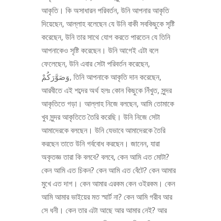
আকৃতি। কি অসাধারন পরিবর্তন, উনি আপনার আকৃতি
দিয়েছেন, আল্লাহ বলেছেন যে উনি বাকী সবকিছুকে সৃষ্টি
করেছেন, উনি তার সাথে যোগ করতে পারতেন যে তিনি
আপনাকেও সৃষ্টি করেছেন। উনি আগেই এটা বলে
ফেলেছেন, উনি এবার সেটা পরিবর্তন করেছেন,
وَصَوَّرَكُمْ, তিনি আপনাকে আকৃতি দান করেছেন,
আরবীতে এই শব্দের অর্থ হলঃ কোন কিছুকে নিঁখুত, সুন্দর
আকৃতিতে গড়া। আল্লাহ নিজে বলছেন, আমি তোমাকে
খুব সুন্দর আকৃতিতে তৈরি করেছি। উনি নিজে সেটা
আমাদেরকে বলছেন। উনি যেভাবে আমাদেরকে তৈরি
করছেন তাতে উনি গর্ববোধ করছেন। জানেন, যারা
অকৃতজ্ঞ তারা কি বলবে? বলবে, কেন আমি এত মোটা?
কেন আমি এত চিকন? কেন আমি এত বেঁটে? কেন আমার
মুখে এত দাগ। কেন আমার এরকম কেন ওইরকম। কেন
আমি আমার ভাইয়ের মত স্মার্ট না? কেন আমি গরীব আর
সে ধনী। কেন তার এটা আছে আর আমার নেই? আর