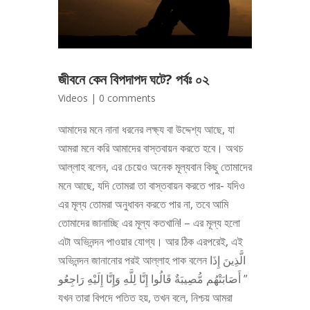
জীবনে কেন বিপদাপদ ঘটে? পর্বঃ ০২
Videos
|
0 comments
আমাদের মনে নানা ধরনের লক্ষ্য বা উদ্দেশ্য আছে, যা
আমরা মনে করি আমাদের বাস্তবায়ন করতে হবে। অথচ
আল্লাহ বলেন, এর চেয়েও অনেক মূল্যবান কিছু তোমাদের
মনে আছে, যদি তোমরা তা বাস্তবায়ন করতে পার- যদিও
এর মূল্য তোমরা অনুধাবন করতে পার না, তবে আমি
তোমাদের জানাচ্ছি এর মূল্য কতখানি! – এর মূল্য হলো
এটা অভিনন্দন পাওয়ার যোগ্য। আর ঠিক এরপরেই, এই
অভিনন্দন জানানোর পরই আল্লাহ পাক বলেন الَّذِينَ إِذَا
أَصَابَتْهُم مُّصِيبَةٌ قَالُوا إِنَّا لِلَّهِ وَإِنَّا إِلَيْهِ رَاجِعُو ”
যখন তারা বিপদে পতিত হয়, তখন বলে, নিশ্চয় আমরা