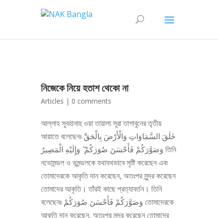
নিজেকে নিয়ে হতাশ থেকো না
Articles
|
0 comments
আল্লাহ সুবহানাহু ওয়া তায়ালা সূরা তাগাবুনের তৃতীয়
আয়াতে বলেছেনঃ خَلَقَ السَّمَاوَاتِ وَالْأَرْضَ بِالْحَقِّ
وَصَوَّرَكُمْ فَأَحْسَنَ صُوَرَكُمْ ۖ وَإِلَيْهِ الْمَصِيرُ তিনি
নভোমন্ডল ও ভূমন্ডলকে যথাযথভাবে সৃষ্টি করেছেন এবং
তোমাদেরকে আকৃতি দান করেছেন, অতঃপর সুন্দর করেছেন
তোমাদের আকৃতি। তাঁরই কাছে প্রত্যাবর্তন। তিনি
বলেছেনঃ وَصَوَّرَكُمْ فَأَحْسَنَ صُوَرَكُمْ তোমাদেরকে
আকৃতি দান করেছেন, অতঃপর সুন্দর করেছেন তোমাদের