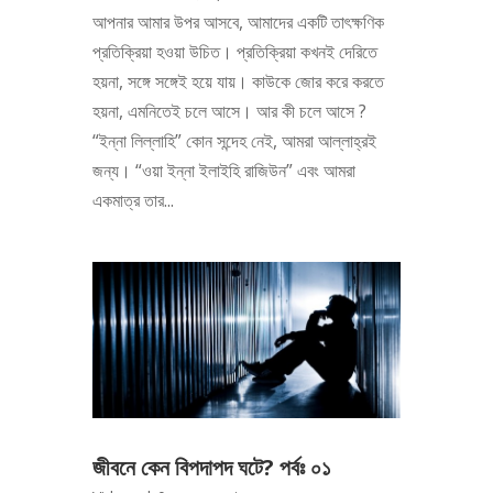
আপনার আমার উপর আসবে, আমাদের একটি তাৎক্ষণিক
প্রতিক্রিয়া হওয়া উচিত। প্রতিক্রিয়া কখনই দেরিতে
হয়না, সঙ্গে সঙ্গেই হয়ে যায়। কাউকে জোর করে করতে
হয়না, এমনিতেই চলে আসে। আর কী চলে আসে ?
“ইন্না লিল্লাহি” কোন সন্দেহ নেই, আমরা আল্লাহ্‌রই
জন্য। “ওয়া ইন্না ইলাইহি রাজিউন” এবং আমরা
একমাত্র তার...
জীবনে কেন বিপদাপদ ঘটে? পর্বঃ ০১