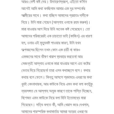
আরও বেশী কষ্ট দেয়। উদাহরণস্বরূপ, এইতো ক’দিন
আগেই আমি কথা বলছিলাম আমার এক দূর সম্পর্কের
আত্মীয়ের সাথে। কথা হচ্ছিল আমাদের প্রয়াতঃ দাদীকে
নিয়ে। উনি মারা গেছেন (আল্লাহ ওনাকে রহম করুক)।
মারা যাওয়ার আগ দিয়ে উনি অনেক কষ্ট পেয়েছেন। তো
আমাদের পরিবারেরই এক চাচাতো ভাই (কাজিন) এর ধারণা
হল, ওনার এই মৃত্যুকষ্ট পাওয়ার কারণ, উনি যখন
অল্পবয়সের ছিলেন তখন কোন এক চাচী বা কারও
একজনের সাথে ভীষণ খারাপ ব্যবহার করতেন! আর
সেজন্যই আল্লাহ ওনাকে মারা যাওয়ার আগে এত কষ্টের
ভেতর দিয়ে নিয়েছেন! তারা এসব কথাচ্ছলে বলে। কথার
কথায় বলে ফেলে। কিন্তু আসলে প্রথমতঃ এধরণের কথা
খুবই বেদনাদায়ক, আর কাউকে নিয়ে এমন কথা বলা কতটুকু
ন্যয়সঙ্গত যে আল্লাহ অমুক কারণে তাকে শাস্তি দিচ্ছেন,
বিশেষত এমন কাউকে নিয়ে বলা যিনি ইতোমধ্যে মারা
গিয়েছেন। সত্যি বলতে কী, আমি খেয়াল করে দেখলাম,
আমাদের পারস্পরিক কথাবার্তায় আমরা অহরহ এধরণের