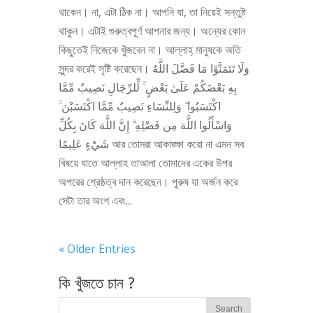
থাকেন। না, এটা ঠিক না। আপনি যা, তা নিয়েই সন্তুষ্ট
থাকুন। এটাই গুরুত্বপূর্ণ আপনার জন্য। অন্যের কোন
কিছুতেই নিজেকে খুঁজবেন না। আল্লাহ্‌ মানুষকে অতি
সুন্দর করেই সৃষ্টি করেছেন। وَلَا تَتَمَنَّوْا مَا فَضَّلَ اللَّهُ
بِهِ بَعْضَكُمْ عَلَىٰ بَعْضٍ ۚ لِّلرِّجَالِ نَصِيبٌ مِّمَّا
اكْتَسَبُوا ۖ وَلِلنِّسَاءِ نَصِيبٌ مِّمَّا اكْتَسَبْنَ ۚ
وَاسْأَلُوا اللَّهَ مِن فَضْلِهِ ۗ إِنَّ اللَّهَ كَانَ بِكُلِّ
شَيْءٍ عَلِيمًا আর তোমরা আকাঙ্ক্ষা করো না এমন সব
বিষয়ে যাতে আল্লাহ তাআলা তোমাদের একের উপর
অপরের শ্রেষ্ঠত্ব দান করেছেন। পুরুষ যা অর্জন করে
সেটা তার অংশ এবং...
« Older Entries
কি খুঁজতে চান ?