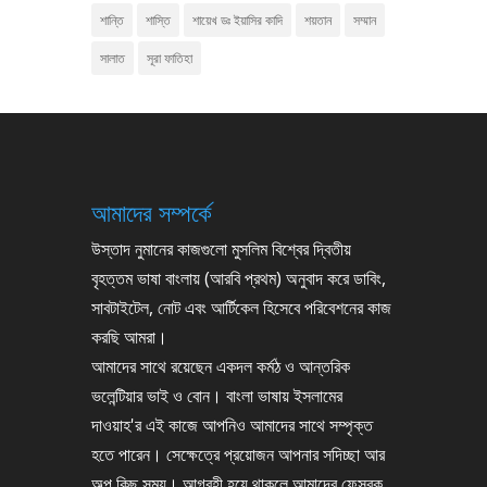
শান্তি
শাস্তি
শায়েখ ডঃ ইয়াসির কাদি
শয়তান
সম্মান
সালাত
সূরা ফাতিহা
আমাদের সম্পর্কে
উস্তাদ নুমানের কাজগুলো মুসলিম বিশ্বের দ্বিতীয়
বৃহত্তম ভাষা বাংলায় (আরবি প্রথম) অনুবাদ করে ডাবিং,
সাবটাইটেল, নোট এবং আর্টিকেল হিসেবে পরিবেশনের কাজ
করছি আমরা।
আমাদের সাথে রয়েছেন একদল কর্মঠ ও আন্তরিক
ভলেন্টিয়ার ভাই ও বোন। বাংলা ভাষায় ইসলামের
দাওয়াহ'র এই কাজে আপনিও আমাদের সাথে সম্পৃক্ত
হতে পারেন। সেক্ষেত্রে প্রয়োজন আপনার সদিচ্ছা আর
অল্প কিছু সময়। আগ্রহী হয়ে থাকলে আমাদের ফেসবুক