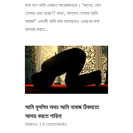
কথা বলে থাকি একজন আরেকজনকে। “জানো, কেন
তোমার এমন হচ্ছে?? কারণ, আল্লাহ তোমার প্রতি
নারাজ!” এমনকী আমি বাবা-মাদেরকেও এধরনের কথা
ব্যবহার করতে...
আমি মুসলিম অথচ আমি নামাজ ঠিকমতো
আদায় করতে পারিনা
Videos
|
0 comments