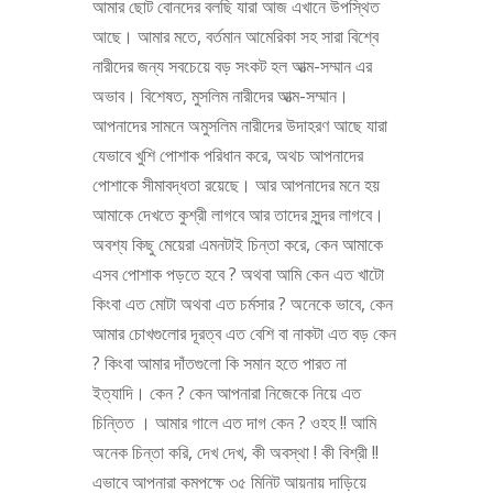
আমার ছোট বোনদের বলছি যারা আজ এখানে উপস্থিত
আছে। আমার মতে, বর্তমান আমেরিকা সহ সারা বিশ্বে
নারীদের জন্য সবচেয়ে বড় সংকট হল আত্ম-সম্মান এর
অভাব। বিশেষত, মুসলিম নারীদের আত্ম-সম্মান।
আপনাদের সামনে অমুসলিম নারীদের উদাহরণ আছে যারা
যেভাবে খুশি পোশাক পরিধান করে, অথচ আপনাদের
পোশাকে সীমাবদ্ধতা রয়েছে। আর আপনাদের মনে হয়
আমাকে দেখতে কুশ্রী লাগবে আর তাদের সুন্দর লাগবে।
অবশ্য কিছু মেয়েরা এমনটাই চিন্তা করে, কেন আমাকে
এসব পোশাক পড়তে হবে ? অথবা আমি কেন এত খাটো
কিংবা এত মোটা অথবা এত চর্মসার ? অনেকে ভাবে, কেন
আমার চোখগুলোর দূরত্ব এত বেশি বা নাকটা এত বড় কেন
? কিংবা আমার দাঁতগুলো কি সমান হতে পারত না
ইত্যাদি। কেন ? কেন আপনারা নিজেকে নিয়ে এত
চিন্তিত । আমার গালে এত দাগ কেন ? ওহহ !! আমি
অনেক চিন্তা করি, দেখ দেখ, কী অবস্থা ! কী বিশ্রী !!
এভাবে আপনারা কমপক্ষে ৩৫ মিনিট আয়নায় দাড়িয়ে