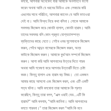
বলবো, আপনারা অনেকেই যারা আমাকে অনলাইনে ফলো
করেন অথবা আমি যে ধরনের ভিডিও এবং লেকচার করি
এগুলোর সাথে পরিচিত, আপনারা জানেন যে আমি ফাতওয়া
দেই না। আমি ফিক্‌হ নিয়ে কথা বলিনা। লোকে আমাকে
সবসময় জিজ্ঞেস করে কোনটা হালাল, কোনটা হারাম। আমি
তাদের সবসময় বলি কোন প্রকৃত যোগ্যতাসম্পন্ন
ব্যক্তিদের কাছে যেতে। শেইখ ওমর সুলেমানকে জিজ্ঞেস
করুন, শেইখ আব্দুন নাসেরকে জিজ্ঞেস করুন, অন্য
কাউকে জিজ্ঞেস করুন। আমাকে কুর’আন সম্পর্কে জিজ্ঞেস
করুন। আশা করি আমি আপনাদের উত্তর দিতে পারব
অথবা আমি গবেষণা করে আপনার উত্তরটি দিতে চেষ্টা
করব। কিন্তু হালাল এবং হারাম বড় বিষয়। তো একজন
আমার কাছে আসলো এবং জিজ্ঞেস করল, এবং এটি একটি
সত্য ঘটনা। আমি বলবোনা তারা আমাকে কি প্রশ্ন
করেছিল, কিন্তু তারা বলল, “এক্স ওয়াই যেড…এটি কি
হারাম?” আমি বললাম, “আমি জানিনা। আমি আপনাদের
বলতে পারবনা।” তারা জিজ্ঞেস করল “আমি কি মনে