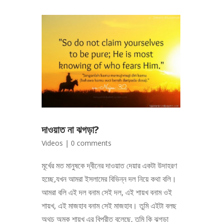
দাওয়াত না ঝগড়া?
Videos
|
0 comments
মূর্খের মত মানুষকে দ্বীনের দাওয়াত দেয়ার একটা উদাহরণ
হচ্ছে,যখন আমরা ইসলামের বিভিন্ন দল নিয়ে কথা বলি।
আমরা বলি এই দল বনাম সেই দল, এই শায়খ বনাম ওই
শায়খ, এই মাজহাব বনাম সেই মাজহাব। তুমি এইটা বলছ
অথচ অমুক শায়খ এর বিপরীত বলেছে, তুমি কি ঝগড়া