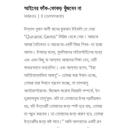
আইনের ফাঁক-ফোকড় খুঁজবেন না
Videos
|
0 comments
উস্তাদ নুমান আলী খানের কুরআন উইকলি তে দেয়া
“Quranic Gems” সিরিজ থেকে নেয়া। আজকে
আমরা নৈতিকতা ও আচরণের একটি বিষয় শিখব- তা হচ্ছে
আদাব। উম্মাহর মধ্যে, মুসলিমদের লাইফস্টাইলের মধ্যে
এবং এমন কিছু যা আল্লাহ আমাদের শিক্ষা দেন, যেটি
সাধারণভাবে অবহেলিত। এবং আল্লাহ বলেন, “ইয়া
আইউহাল্লাযিনা আমানু”– তোমরা যারা ঈমান এনেছ,
তোমরা যারা ঈমানে প্রবেশ করেছ, লা তাসআলু
আনইয়াশইয়াআ- জিজ্ঞেস করোনা বিষয়াদি সম্পর্কে, ইন
তুবদালাকুম তাসু’কুম- যদি তা তোমাদের উপর প্রতীয়মান
হয়, যদি উত্তরটি তোমাদের জন্য স্পষ্ট হয়ে যায়, তোমরা
তা পছন্দ করবেনা। তা তোমাদের জন্য খারাপ হবে, তোমরা
উত্তরটির জন্য কষ্ট পাবে।” আমি আপনাদের একটি গল্প