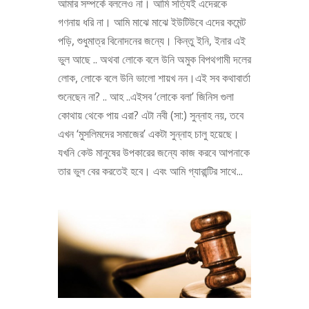
আমার সম্পর্কে বললেও না। আমি সত্যিই এদেরকে
গণনায় ধরি না। আমি মাঝে মাঝে ইউটিউবে এদের কমেন্ট
পড়ি, শুধুমাত্র বিনোদনের জন্যে। কিন্তু ইনি, ইনার এই
ভুল আছে .. অথবা লোকে বলে উনি অমুক বিপথগামী দলের
লোক, লোকে বলে উনি ভালো শায়খ নন।এই সব কথাবার্তা
শুনেছেন না? .. আহ ..এইসব ‘লোকে বলা’ জিনিস গুলা
কোথায় থেকে পায় এরা? এটা নবী (সা:) সুন্নাহ নয়, তবে
এখন ‘মুসলিমদের সমাজের’ একটা সুন্নাহ চালু হয়েছে।
যখনি কেউ মানুষের উপকারের জন্যে কাজ করবে আপনাকে
তার ভুল বের করতেই হবে। এবং আমি গ্যারান্টির সাথে...