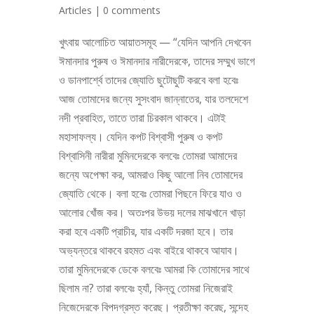
Articles
|
0 comments
খুৎবায় আলোচিত আয়াতসমূহ — “যেদিন আপনি দেখবেন
ঈমানদার পুরুষ ও ঈমানদার নারীদেরকে, তাদের সম্মুখ ভাগে
ও ডানপার্শ্বে তাদের জ্যোতি ছুটোছুটি করবে বলা হবেঃ
আজ তোমাদের জন্যে সুসংবাদ জান্নাতের, যার তলদেশে
নদী প্রবাহিত, তাতে তারা চিরকাল থাকবে। এটাই
মহাসাফল্য। যেদিন কপট বিশ্বাসী পুরুষ ও কপট
বিশ্বাসিনী নারীরা মুমিনদেরকে বলবেঃ তোমরা আমাদের
জন্যে অপেক্ষা কর, আমরাও কিছু আলো নিব তোমাদের
জ্যোতি থেকে। বলা হবেঃ তোমরা পিছনে ফিরে যাও ও
আলোর খোঁজ কর। অতঃপর উভয় দলের মাঝখানে খাড়া
করা হবে একটি প্রাচীর, যার একটি দরজা হবে। তার
অভ্যন্তরে থাকবে রহমত এবং বাইরে থাকবে আযাব।
তারা মুমিনদেরকে ডেকে বলবেঃ আমরা কি তোমাদের সাথে
ছিলাম না? তারা বলবেঃ হ্যাঁ, কিন্তু তোমরা নিজেরাই
নিজেদেরকে বিপদগ্রস্ত করেছ। প্রতীক্ষা করেছ, সন্দেহ