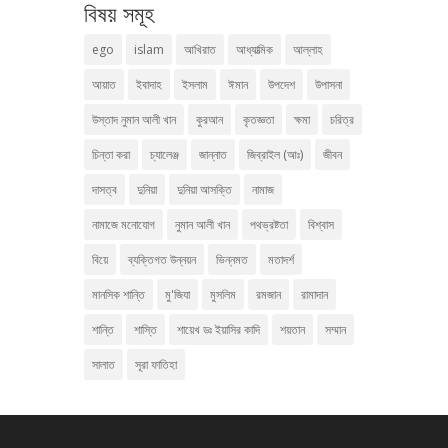
বিষয় সমূহ
ego
islam
আখিরাত
আধ্যাত্মিক
আল্লাহ
আয়াত
ইবাদাহ
ইসলাম
ঈমান
উপদেশ
উপাসনা
উস্তাদ নুমান আলী খান
কুরআন
কৃতজ্ঞতা
ক্ষমা
চরিত্র
চিন্তা করা
চ্যালেঞ্জ
জান্নাত
জিব্রাইল (আঃ)
জীবন
দাসত্ব
দুনিয়া
দুনিয়া আসক্তি
নামাজ
নামাজে মনোযোগ
নুমান আলী খান
পথভ্রষ্টতা
বিশ্বাস
বিয়ে
ব্যক্তিগত উন্নয়ন
ভিন্নমত
মতাদর্শ
মানসিক শান্তি
মু'জিযা
মুসলিম
রমজান
রামাদান
শান্তি
শাস্তি
শায়েখ ডঃ ইয়াসির কাদি
শয়তান
সম্মান
সালাত
সূরা ফাতিহা