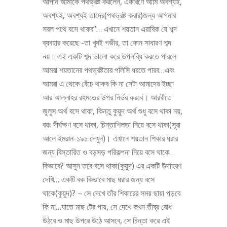
আপনি আমাকে পথভ্রষ্ট করলেন, একারণে আমি অবশ্যই,
অবশ্যই, অবশ্যই তাদের(পথভ্রষ্ট করার)জন্য আপনার
সরল পথে বসে থাকব”… এখানে শয়তান এরাবিক যে শব্দ
ব্যবহার করেছে -তা খুবই গভীর, তা কোন সাধারণ শব্দ
নয়। এই একটি শব্দ ভালো করে উপলব্ধি করতে পারলে
আমরা শয়তানের পথভ্রষ্টতার পলিসি ধরতে পারব…এবং
আমরা এ থেকে বেঁচে থাকব কি না সেটা আমাদের ইচ্ছা
আর আল্লাহর রহমতের উপর নির্ভর করবে। আরবীতে
জুলুস অর্থ বসে থাকা, কিন্তু কুয়ুদ অর্থ শুধু বসে থাকা নয়,
বরং দীর্ঘক্ষণ বসে থাকা, চিন্তাশিলতা নিয়ে বসে থাকা(সূরা
আলে ইমরান-১৯১ দেখুন)। এখানে শয়তান শিকার ধরার
জন্য বিস্তারিত ও বড়সড় পরিকল্পনা নিয়ে বসে থাকে…
কিভাবে? আসুন তবে বসে থাকা(কুয়ুদ) এর একটি উদাহরণ
দেখি… একটি বক কিভাবে মাছ ধরার জন্য বসে
থাকে(কুয়ুদ)? – সে দেখে তাঁর শিকারের সময় ছায়া পড়বে
কি না…যাতে মাছ টের পায়, সে দেখে কখন তীব্র রোধ
উঠবে ও মাছ উপরে উঠে আসবে, সে চিন্তা করে এই