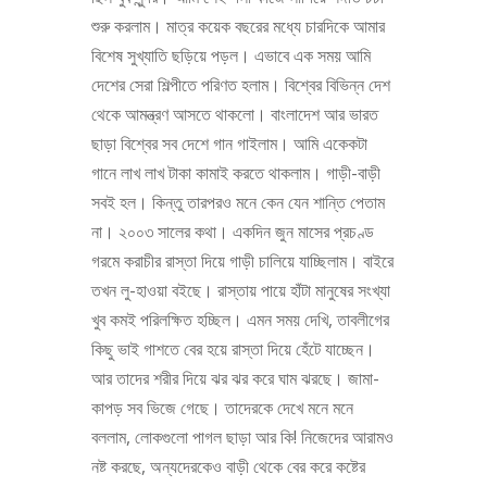
শুরু করলাম। মাত্র কয়েক বছরের মধ্যে চারদিকে আমার
বিশেষ সুখ্যাতি ছড়িয়ে পড়ল। এভাবে এক সময় আমি
দেশের সেরা শিল্পীতে পরিণত হলাম। বিশ্বের বিভিন্ন দেশ
থেকে আমন্ত্রণ আসতে থাকলো। বাংলাদেশ আর ভারত
ছাড়া বিশ্বের সব দেশে গান গাইলাম। আমি একেকটা
গানে লাখ লাখ টাকা কামাই করতে থাকলাম। গাড়ী-বাড়ী
সবই হল। কিন্তু তারপরও মনে কেন যেন শান্তি পেতাম
না। ২০০৩ সালের কথা। একদিন জুন মাসের প্রচণ্ড
গরমে করাচীর রাস্তা দিয়ে গাড়ী চালিয়ে যাচ্ছিলাম। বাইরে
তখন লু-হাওয়া বইছে। রাস্তায় পায়ে হাঁটা মানুষের সংখ্যা
খুব কমই পরিলক্ষিত হচ্ছিল। এমন সময় দেখি, তাবলীগের
কিছু ভাই গাশতে বের হয়ে রাস্তা দিয়ে হেঁটে যাচ্ছেন।
আর তাদের শরীর দিয়ে ঝর ঝর করে ঘাম ঝরছে। জামা-
কাপড় সব ভিজে গেছে। তাদেরকে দেখে মনে মনে
বললাম, লোকগুলো পাগল ছাড়া আর কি! নিজেদের আরামও
নষ্ট করছে, অন্যদেরকেও বাড়ী থেকে বের করে কষ্টের