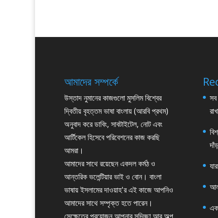
আমাদের সম্পর্কে
Re
উস্তাদ নুমানের কাজগুলো মুসলিম বিশ্বের
সব 
দ্বিতীয় বৃহত্তম ভাষা বাংলায় (আরবি প্রথম)
রাখ
অনুবাদ করে ডাবিং, সাবটাইটেল, নোট এবং
বিশ
আর্টিকেল হিসেবে পরিবেশনের কাজ করছি
দাঁ
আমরা।
আমাদের সাথে রয়েছেন একদল কর্মঠ ও
যার
আন্তরিক ভলেন্টিয়ার ভাই ও বোন। বাংলা
আল
ভাষায় ইসলামের দাওয়াহ'র এই কাজে আপনিও
আমাদের সাথে সম্পৃক্ত হতে পারেন।
এক
সেক্ষেত্রে প্রয়োজন আপনার সদিচ্ছা আর অল্প