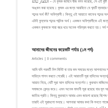
الْكُفَّارَ نَبَاتُهُ – যে কৃষক জমিনে বীজ বপন করেছে, সে এই বৃষ্টি দেখে দারুণ খুশি, কারণে এই বৃষ্টির ফলে তার জমিনে ফসল ফলবে। এই উপমায় একটি সুন্দর চিত্র
অঙ্কন করা হয়েছে। কৃষক এর জন্য আরবিতে যে শব্দটি ব্যবহার 
শব্দের অর্থ কী? অবিশ্বাসী। কিন্তু এই আয়াতে কাফের শব্দের অর
এটাই কুফ্ফার শব্দের শাব্দিক অর্থ। একজন অবিশ্বাসীকে এই 
একজন কৃষককে সারা বছর ধরে অনেক পরিশ্রম করতে হয়। সর্ব প
আমাদের জীবনের কয়েকটি পর্যায় (১ম পর্ব)
Articles
|
0 comments
আমি যদি পরবর্তী বিশ মিনিট বা তার কম সময়ের মধ্যে আপনাদ
দায়িত্ব পালন করতে পেরেছি। এই আয়াতটি সূরা হাদিদের অন্তর
আয়াত নিয়ে, যেটি সূরা আল হাদিদের অন্তর্গত। কুরআন মাজিদের ৫
সমাজকে কেন্দ্র করে। এমন অনেক মাদানী সূরা রয়েছে যার মূল 
জাতির প্রতি। কিন্তু কুরআনে আবার এমন জায়গা রয়েছে বিশেষ ক
তারাই এই সুরাগুলো শুনছে। আপনারা আমার কথা কি শুনতে পাচ্