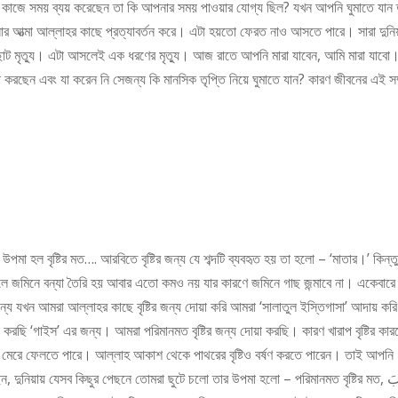
ে কাজে সময় ব্যয় করেছেন তা কি আপনার সময় পাওয়ার যোগ্য ছিল? যখন আপনি ঘুমাতে যান
নার আত্মা আল্লাহর কাছে প্রত্যাবর্তন করে। এটা হয়তো ফেরত নাও আসতে পারে। সারা দুনি
 ছোট মৃত্যু। এটা আসলেই এক ধরণের মৃত্যু। আজ রাতে আপনি মারা যাবেন, আমি মারা যাবো
ন এবং যা করেন নি সেজন্য কি মানসিক তৃপ্তি নিয়ে ঘুমাতে যান? কারণ জীবনের এই সম্প
র ফলে জমিনে বন্যা তৈরি হয় আবার এতো কমও নয় যার কারণে জমিনে গাছ জন্মাবে না। একেবারে
জন্য যখন আমরা আল্লাহর কাছে বৃষ্টির জন্য দোয়া করি আমরা ‘সালাতুল ইস্তিগাসা’ আদায় কর
করছি ‘গাইস’ এর জন্য। আমরা পরিমানমত বৃষ্টির জন্য দোয়া করছি। কারণ খারাপ বৃষ্টির কার
াকে মেরে ফেলতে পারে। আল্লাহ আকাশ থেকে পাথরের বৃষ্টিও বর্ষণ করতে পারেন। তাই আপনি
, দুনিয়ায় যেসব কিছুর পেছনে তোমরা ছুটে চলো তার উপমা হলো – পরিমানমত বৃষ্টির মত, أَعْجَبَ