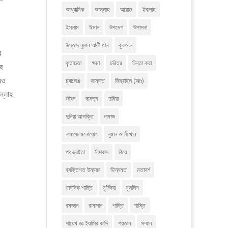
আধ্যাত্মিক
আল্লাহ
আয়াত
ইবাদাহ
ইসলাম
ঈমান
উপদেশ
উপাসনা
উস্তাদ নুমান আলী খান
কুরআন
র
কৃতজ্ঞতা
ক্ষমা
চরিত্র
চিন্তা করা
র
রও
চ্যালেঞ্জ
জান্নাত
জিব্রাইল (আঃ)
ল্লাহ
জীবন
দাসত্ব
দুনিয়া
দুনিয়া আসক্তি
নামাজ
নামাজে মনোযোগ
নুমান আলী খান
পথভ্রষ্টতা
বিশ্বাস
বিয়ে
ব্যক্তিগত উন্নয়ন
ভিন্নমত
মতাদর্শ
মানসিক শান্তি
মু'জিযা
মুসলিম
রমজান
রামাদান
শান্তি
শাস্তি
শায়েখ ডঃ ইয়াসির কাদি
শয়তান
সম্মান