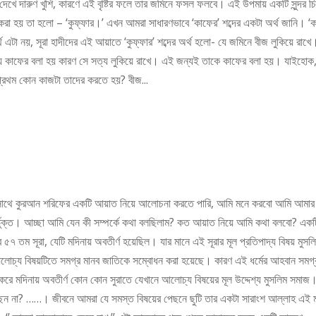
করা হয় তা হলো – ‘কুফ্ফার।’ এখন আমরা সাধারণভাবে ‘কাফের’ শব্দের একটা অর্থ জানি। ‘ক
্থ এটা নয়, সূরা হাদীদের এই আয়াতে ‘কুফ্ফার’ শব্দের অর্থ হলো- যে জমিনে বীজ লুকিয়ে রাখে
জন্য কাফের বলা হয় কারণ সে সত্য লুকিয়ে রাখে। এই জন্যই তাকে কাফের বলা হয়। যাইহোক
্রথম কোন কাজটা তাদের করতে হয়? বীজ...
ের সাথে কুরআন শরিফের একটি আয়াত নিয়ে আলোচনা করতে পারি, আমি মনে করবো আমি আমার
্ভুক্ত। আচ্ছা আমি যেন কী সম্পর্কে কথা বলছিলাম? কত আয়াত নিয়ে আমি কথা বলবো? একট
৭ তম সূরা, যেটি মদিনায় অবতীর্ণ হয়েছিল। যার মানে এই সূরার মূল প্রতিপাদ্য বিষয় মুসল
আলোচ্য বিষয়টিতে সমগ্র মানব জাতিকে সম্বোধন করা হয়েছে। কারণ এই ধর্মের আহবান সমগ্
রে মদিনায় অবতীর্ণ কোন কোন সুরাতে যেখানে আলোচ্য বিষয়ের মূল উদ্দেশ্য মুসলিম সমাজ
ছেন না? ……। জীবনে আমরা যে সমস্ত বিষয়ের পেছনে ছুটি তার একটা সারাংশ আল্লাহ এই ম