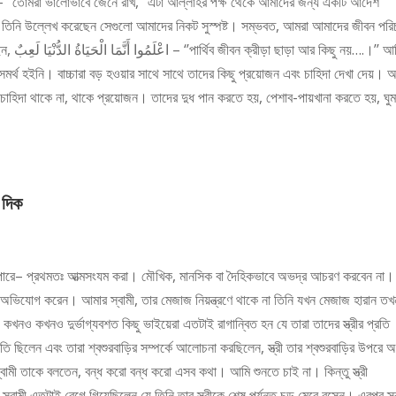
ো তিনি উল্লেখ করেছেন সেগুলো আমাদের নিকট সুস্পষ্ট। সম্ভবত, আমরা আমাদের জীবন পরি
.।’’ আমি
মর্থ হইনি। বাচ্চারা বড় হওয়ার সাথে সাথে তাদের কিছু প্রয়োজন এবং চাহিদা দেখা দেয়। 
 চাহিদা থাকে না, থাকে প্রয়োজন। তাদের দুধ পান করতে হয়, পেশাব-পায়খানা করতে হয়, ঘু
 দিক
 পারে– প্রথমতঃ আত্মসংযম করা। মৌখিক, মানসিক বা দৈহিকভাবে অভদ্র আচরণ করবেন না।
ে অভিযোগ করেন। আমার স্বামী, তার মেজাজ নিয়ন্ত্রণে থাকে না তিনি যখন মেজাজ হারান তখ
খনও কখনও দুর্ভাগ্যবশত কিছু ভাইয়েরা এতটাই রাগান্বিত হন যে তারা তাদের স্ত্রীর প্রতি
তি ছিলেন এবং তারা শ্বশুরবাড়ির সম্পর্কে আলোচনা করছিলেন, স্ত্রী তার শ্বশুরবাড়ির উপরে 
মী তাকে বলতেন, বন্ধ করো বন্ধ করো এসব কথা। আমি শুনতে চাই না। কিন্তু স্ত্রী
মী এতটাই রেগে গিয়েছিলেন যে তিনি তার স্ত্রীকে শেষ পর্যন্ত চড় মেরে বসেন। এরপর স্