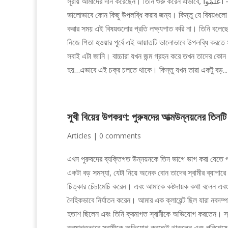
সূরায় আমাদের দান করেছেন। তিনি শুরু করেন এভাবে, اعْلَمُوا – ‘’তোমরা ভালোভাবে জেনে রাখ,’’ এটা আল্লাহর পক্ষ থেকে আমাদের জন্য একটি আদেশ
ভালোভাবে কোন কিছু উপলব্ধি করার জন্য। কিন্তু যে বিষয়গুল
করার সময় এই বিষয়গুলোর প্রতি লক্ষ্যপাত করি না। তিনি বলেছেন, اعْلَمُوا أَنَّمَا الْحَيَاةُ الدُّنْيَا لَعِبٌ – ‘’পার্থিব জীবন ক্রীড়া ছাড়া আর কিছু নয়…
নিজে পিতা হওয়ার পূর্বে এই আয়াতটি ভালোভাবে উপলব্ধি করতে স
সবাই এটা জানি। বাচ্চারা যখন জন্ম গ্রহন করে তখন তাদের কোন
হয়…এভাবে এই চক্র চলতে থাকে। কিন্তু যখন তারা একটু বড়...
সুখী বিয়ের উপকরণ: পুরুষদের আত্মউন্নয়নের তিনটি
Articles
|
0 comments
এখন পুরুষদের ব্যক্তিগত উন্নয়নকে তিন ভাগে ভাগ করা যেতে
একটা বড় সমস্যা, যেটা নিয়ে অনেক বোন তাদের স্বামীর ব্যাপার
চিত্কার চেঁচামেচি করেন। এবং আমাকে কষ্টদায়ক কথা বলেন এবং ক
দৈহিকভাবে নির্যাতন করেন। আমার এক ক্লায়েন্ট ছিল যারা নবদম্প
হতাশ ছিলেন এবং তিনি ক্রমাগত স্বামীকে অভিযোগ করতেন। স্বা
ক্রমাগতভাবে স্বামীকে অভিযোগ করতেই থাকলেন এবং পরিশেষে স্বা