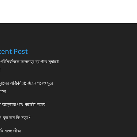
cent Post
পরিস্থিতিতে আল্লাহর ব্যাপারে সুধারণা
া
্বাসের অবিচলিতা: ঝড়ের পরেও ঘুরে
ড়ানো
া আল্লাহর পথে প্রচেষ্টা চালায়
-কুর’আন কি সহজ?
টি সহজ জীবন