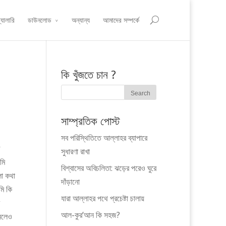
্যালারি
ডাউনলোড
অন্যান্য
আমাদের সম্পর্কে
কি খুঁজতে চান ?
সাম্প্রতিক পোস্ট
সব পরিস্থিতিতে আল্লাহর ব্যাপারে
সুধারণা রাখা
মি
বিশ্বাসের অবিচলিতা: ঝড়ের পরেও ঘুরে
লো কথা
দাঁড়ানো
মি কি
যারা আল্লাহর পথে প্রচেষ্টা চালায়
আল-কুর’আন কি সহজ?
ানলেও