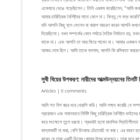
একেবারে ভেঙে পড়েছিলেন। তিনি এরকম করেছিলেন, ”আমি কখন
আমার চারিত্রিক বৈশিষ্ট্যর সাথে মেলে না। কিন্তু সে বন্ধ ক
যদি আপনি কিছু বলে ফেলেন বা খারাপ আচরণ করেন আপনি কখনোই ত
দিয়েছিলো। যখন সম্পর্কের কোন পর্যায়ে দৈহিক নির্যাতন হয়, 
থাকে না। এবং আপনি তা আর ফিরে পাবেন না। আমার একজন ভা
আমার দোষ ছিল। আমি তাকে বললাম, আপনি কি রসিকতা করছেন?
সুখী বিয়ের উপকরণ: নারীদের আত্মউন্নয়নের তিনটি
Articles
|
0 comments
আমি গত বিশ বছর ধরে থেরাপি করি। আমি লক্ষ্য করেছি যে সম্পর্ক উন
প্রয়োজন এবং সমানভাবে নির্দিষ্ট কিছু চারিত্রিক বৈশিষ্ট্য ভা
করে সংক্ষেপে তুলে ধরবো। প্রথমটা হলো মানসিক স্থিতিশীলতা। আ
কান্নাকাটি না করা, বেশি চিৎকার চেঁচামেচি না করা। এর কারণ হ
করেন যে তারা একটি ডিমের খোসার উপর রয়েছেন। তারা মনে করে