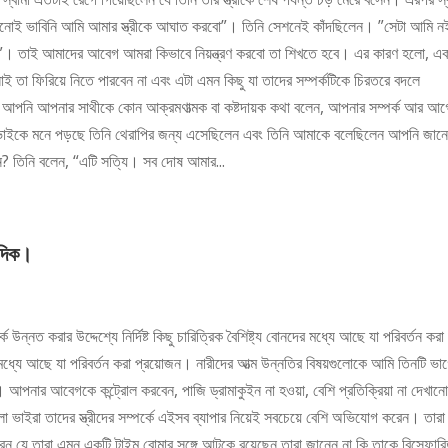
োই ভাবিনি আমি আমার স্ত্রীকে আঘাত করবো”। তিনি সেশনেই কাঁদছিলেন। ”সেটা আমি নই
রেনি”। তাই আমাদের আবেগ আমরা কিভাবে নিয়ন্ত্রণ করবো তা শিখতে হবে। এর কারণ হলো, এ
া ফিরিয়ে নিতে পারবেন না এবং এটা এমন কিছু যা তাদের সম্পর্কটিকে চিরতরে বদলে
যখন আপনি আপনার সাথীকে কোন আক্রমণাত্মক বা কষ্টদায়ক কথা বলেন, আপনার সম্পর্ক আর আ
ইকে মনে পড়ছে তিনি থেরাপির জন্য এসেছিলেন এবং তিনি আমাকে বলেছিলেন আপনি জানে
 তিনি বলেন, “এটি সত্যি। সব দোষ আমার...
 দিক।
্নত করার উদ্দেশ্যে নির্দিষ্ট কিছু চারিত্রিক বৈশিষ্ট্য বোনদের মধ্যে আছে যা পরিবর্তন করা
ইদের মধ্যে আছে যা পরিবর্তন করা প্রয়োজন। নারীদের আত্ম উন্নতির বিষয়গুলোকে আমি তিনটি ভা
পনার আবেগকে কন্ট্রোল করবেন, পাজি ড্রামাকুইন না হওয়া, বেশি প্রতিক্রিয়া না দেখানো
লো ভাইরা তাদের স্ত্রীদের সম্পর্কে এইসব ব্যাপার নিয়েই সবচেয়ে বেশি অভিযোগ করেন। তারা
ন যে তারা এমন একটি টাইম বোমার সঙ্গে আটকে রয়েছেন তারা জানেন না কি তাকে বিস্ফোর