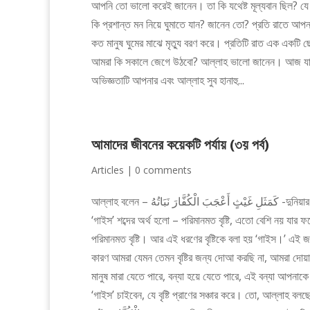
আপনি তো ভালো করেই জানেন। তা কি যথেষ্ট মূল্যবান ছিল? য
কি প্রশান্ত মন নিয়ে ঘুমাতে যান? জানেন তো? প্রতি রাতে আপ
কত মানুষ ঘুমের মাঝে মৃত্যু বরণ করে। প্রতিটি রাত এক একটি
আমরা কি সকালে জেগে উঠবো? আল্লাহ ভালো জানেন। আজ যা করছে
অভিজ্ঞতাটি আপনার এবং আল্লাহ সুব হানাহু...
আমাদের জীবনের কয়েকটি পর্যায় (৩য় পর্ব)
Articles
|
0 comments
আল্লাহ বলেন – كَمَثَلِ غَيْثٍ أَعْجَبَ الْكُفَّارَ نَبَاتُهُ -দুনিয়ার উপমা হল বৃষ্টির মত…. আরবিতে বৃষ্টির জন্য যে শব্দটি ব্যবহৃত হয় তা হলো – ‘মাতার।’ কিন্তু
‘গাইস’ শব্দের অর্থ হলো – পরিমানমত বৃষ্টি, এতো বেশি নয় যা
পরিমানমত বৃষ্টি। আর এই ধরণের বৃষ্টিকে বলা হয় ‘গাইস।’ এই 
কারণ আমরা যেমন তেমন বৃষ্টির জন্য দোআ করছি না, আমরা দোয়া 
মানুষ মারা যেতে পারে, বন্যা হয়ে যেতে পারে, এই বন্যা আপন
‘গাইস’ চাইবেন, যে বৃষ্টি প্রাণের সঞ্চার করে। তো, আল্লাহ বলছেন