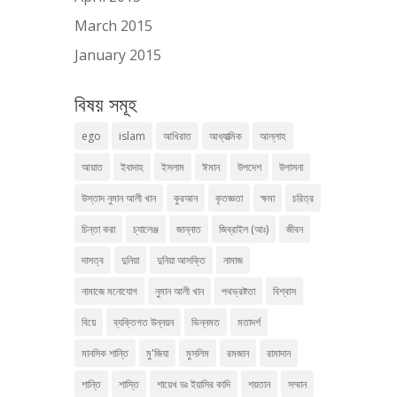
March 2015
January 2015
বিষয় সমূহ
ego
islam
আখিরাত
আধ্যাত্মিক
আল্লাহ
আয়াত
ইবাদাহ
ইসলাম
ঈমান
উপদেশ
উপাসনা
উস্তাদ নুমান আলী খান
কুরআন
কৃতজ্ঞতা
ক্ষমা
চরিত্র
চিন্তা করা
চ্যালেঞ্জ
জান্নাত
জিব্রাইল (আঃ)
জীবন
দাসত্ব
দুনিয়া
দুনিয়া আসক্তি
নামাজ
নামাজে মনোযোগ
নুমান আলী খান
পথভ্রষ্টতা
বিশ্বাস
বিয়ে
ব্যক্তিগত উন্নয়ন
ভিন্নমত
মতাদর্শ
মানসিক শান্তি
মু'জিযা
মুসলিম
রমজান
রামাদান
শান্তি
শাস্তি
শায়েখ ডঃ ইয়াসির কাদি
শয়তান
সম্মান