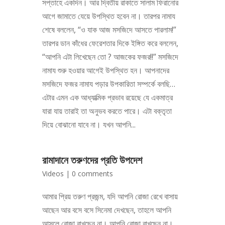
সপ্তাহে একদিন। আর দ্বিতীয় রাকাতে সালাম ফিরানোর
আগে জামাতে যেয়ে উপস্থিত হবেন না। তারপর নামায
শেষে বললেন, “ও যাক আজ মসজিদে আসতে পারলাম!”
তারপর ডান কাঁধের ফেরেশতার দিকে ইঙ্গিত করে বললেন,
“আপনি এটা লিখেছেন তো ? আজকের ফজর!!” মসজিদে
নামায শুরু হওয়ার আগেই উপস্থিত হন। আপনাদের
মসজিদে ফজর নামায পড়ার উপকারিতা সম্পর্কে বলছি…
এটার এমন এক আধ্যাত্মিক প্রভাব রয়েছে যে একমাত্র
যারা যায় তারাই তা অনুভব করতে পারে। এটা বক্তৃতা
দিয়ে বোঝানো যাবে না। যখন আপনি...
রামাদানে তরুণদের প্রতি উপদেশ
Videos
|
0 comments
আমার প্রিয় তরুণ প্রজন্ম, যদি আপনি রোজা রেখে বাসায়
আছেন আর বসে বসে সিনেমা দেখছেন, তাহলে আপনি
আসলে রোজা রাখছেন না। আপনি রোজা রাখছেন না।