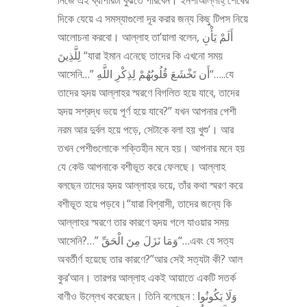
নিজে এই ব্যাপারটা বুঝতে পারবেন। ইনশাআল্লাহ্‌ শেষের
দিকে যেয়ে এ সমস্যাগুলো দূর করার জন্য কিছু টিপস নিয়ে
আলোচনা করবো। আল্লাহ তা’য়ালা বলেন, أَلَمْ يَأْنِ
لِلَّذِينَ “যারা ইমান এনেছে তাদের কি এখনো সময়
আসেনি…” أَن تَخْشَعَ قُلُوبُهُمْ لِذِكْرِ اللَّهِ“…..যে
তাদের হৃদয় আল্লাহর স্মরণে বিগলিত হয়ে যাবে, তাদের
হৃদয় সশ্রদ্ধ ভয়ে পূর্ণ হয়ে যাবে?” যখন আপনার পেশী
নরম আর দুর্বল হয়ে পড়ে, সেটাকে বলা হয় খুশু’। আর
তখন পেশীগুলোকে শক্তিহীন মনে হয়। আপনার মনে হয়
যে কেউ আপনাকে বশীভূত করে ফেলছে। আল্লাহ
বলছেন তাদের হৃদয় আল্লাহর ভয়ে, তাঁর কথা স্মরণ করে
বশীভূত হয়ে পড়বে।“যারা বিশ্বাসী, তাদের জন্যে কি
আল্লাহর স্মরণে তার কারণে হৃদয় গলে যাওয়ার সময়
আসেনি?…” وَمَا نَزَلَ مِنَ الْحَقِّ“…এবং যে সত্য
অবর্তীর্ণ হয়েছে তার কারণে?”আর সেই সত্যটা কী? আল
কুর’আন। তারপর আল্লাহ একই আয়াতে একটি সতর্ক
বাণীও উল্লেখ করেছেন। তিনি বলেছেন : وَلَا يَكُونُوا