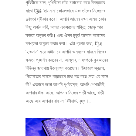
পৃথিবীতে চলে, পৃথিবীতে তাঁরা চলাফেরা করে বিনম্রতার
সাথে هَوْنًا ‘হাওনান’ কোমলভাবে এবং তাঁদের নিজেদের
দুর্বলতা স্বীকার করে। আপনি জানেন যখন আমরা কোন
কিছু অর্জন করি, আমরা একধরনের শক্তি, জোড় আর
ক্ষমতা অনুভব করি। এবং ঐসব মুহূর্ত আসলে আমাদের
নগণ্যতা অনুভব করার কথা। এটা প্রথম কথা, هَوْنًا
‘হাওনান’ মানে এটাও যে আপনি অন্যদের সামনে নিজের
ক্ষমতা প্রদর্শন করবেন না, আল্লাহ্‌ এ সম্পর্কে কুরআনের
বিভিন্ন জায়গায় উল্লেখ্য করেছেন। উদাহরণ স্বরূপ,
পিতামাতার সামনে নম্রভাবে মাথা নত করে দেয়া এর মানে
কী? এরমানে হলো আপনি পূর্ণবয়স্ক, আপনি পেশাজীবী,
আপনার টাকা আছে, আপনার নিজের গাড়ী আছে, বাড়ী
আছে আর আপনার বাবা-মা রিটায়ার্ড, বৃদ্ধ।...