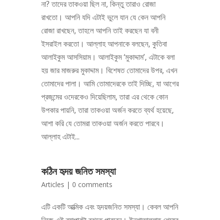
না? তাদের তাকওয়া ছিল না, কিন্তু তারাও রোজা
রাখতো। আপনি যদি এটাই ভুলে যান যে কেন আপনি
রোজা রাখছেন, তাহলে আপনি তাই করছেন যা বনী
ইসরাইল করতো। আল্লাহ আপনাকে বলছেন, কুতিবা
আলাইকুম আসসিয়াম। আলাইকুম ‘মুকাদ্দাম’, এটাকে বলা
হয় জার মাজরুর মুকাদ্দাম। বিশেষত তোমাদের উপর, এখন
তোমাদের পালা। আমি তোমাদেরকে তাই দিচ্ছি, যা আগের
প্রজন্মের ওদেরকেও দিয়েছিলাম, তারা এর থেকে কোন
উপকার পায়নি, তারা তাকওয়া অর্জন করতে ব্যর্থ হয়েছে,
আশা করি যে তোমরা তাকওয়া অর্জন করতে পারবে।
আল্লাহ এটাই...
কঠিন হৃদয় জনিত সমস্যা
Articles
|
0 comments
এটি একটি আত্মিক এবং হৃদয়জনিত সমস্যা। কেবল আপনি