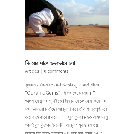
বিনয়ের সাথে ভদ্রভাবে চলা
Articles
|
0 comments
কুরআন উইকলি তে দেয়া উস্তাদ নুমান আলী খানের
“Quranic Gems” সিরিজ থেকে নেয়া। ”
আল্লাহ্‌র বান্দারা পৃথিবীতে বিনম্রভাবে চলাফেরা করে এবং
যখন অজ্ঞলোক তাঁদের আক্রমণ করে তাঁরা শান্তিপূর্ণভাবে
তাদের মোকাবেলা করে। ” সুরা ফুরকান-৬৩ আসসালামু
আলাইকুম কুরআন উইকলি, আল্লাহ্‌ সুবাহানাহু ওয়া
তায়ালা সুরা আল-ফুরক্বান এর শেষে সুরা নম্বর ২৫ এ