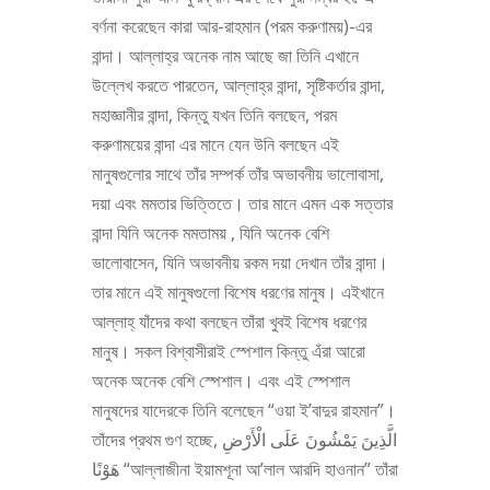
বর্ণনা করেছেন কারা আর-রাহমান (পরম করুণাময়)-এর
বান্দা। আল্লাহ্‌র অনেক নাম আছে জা তিনি এখানে
উল্লেখ করতে পারতেন, আল্লাহ্‌র বান্দা, সৃষ্টিকর্তার বান্দা,
মহাজ্ঞানীর বান্দা, কিন্তু যখন তিনি বলছেন, পরম
করুণাময়ের বান্দা এর মানে যেন উনি বলছেন এই
মানুষগুলোর সাথে তাঁর সম্পর্ক তাঁর অভাবনীয় ভালোবাসা,
দয়া এবং মমতার ভিত্তিতে। তার মানে এমন এক সত্তার
বান্দা যিনি অনেক মমতাময় , যিনি অনেক বেশি
ভালোবাসেন, যিনি অভাবনীয় রকম দয়া দেখান তাঁর বান্দা।
তার মানে এই মানুষগুলো বিশেষ ধরণের মানুষ। এইখানে
আল্লাহ্‌ যাঁদের কথা বলছেন তাঁরা খুবই বিশেষ ধরণের
মানুষ। সকল বিশ্বাসীরাই স্পেশাল কিন্তু এঁরা আরো
অনেক অনেক বেশি স্পেশাল। এবং এই স্পেশাল
মানুষদের যাদেরকে তিনি বলেছেন “ওয়া ই’বাদুর রাহমান”।
তাঁদের প্রথম গুণ হচ্ছে, الَّذِينَ يَمْشُونَ عَلَى الْأَرْضِ
هَوْنًا “আল্লাজীনা ইয়ামশূনা আ’লাল আরদি হাওনান” তাঁরা