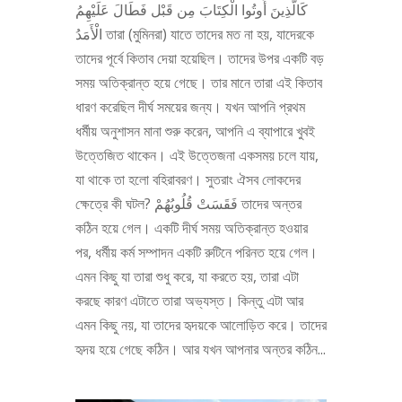
كَالَّذِينَ أُوتُوا الْكِتَابَ مِن قَبْل فَطَالَ عَلَيْهِمُ
الْأَمَدُ তারা (মুমিনরা) যাতে তাদের মত না হয়, যাদেরকে
তাদের পূর্বে কিতাব দেয়া হয়েছিল। তাদের উপর একটি বড়
সময় অতিক্রান্ত হয়ে গেছে। তার মানে তারা এই কিতাব
ধারণ করেছিল দীর্ঘ সময়ের জন্য। যখন আপনি প্রথম
ধর্মীয় অনুশাসন মানা শুরু করেন, আপনি এ ব্যাপারে খুবই
উত্তেজিত থাকেন। এই উত্তেজনা একসময় চলে যায়,
যা থাকে তা হলো বহিরাবরণ। সুতরাং ঐসব লোকদের
ক্ষেত্রে কী ঘটল? فَقَسَتْ قُلُوبُهُمْ তাদের অন্তর
কঠিন হয়ে গেল। একটি দীর্ঘ সময় অতিক্রান্ত হওয়ার
পর, ধর্মীয় কর্ম সম্পাদন একটি রুটিনে পরিনত হয়ে গেল।
এমন কিছু যা তারা শুধু করে, যা করতে হয়, তারা এটা
করছে কারণ এটাতে তারা অভ্যস্ত। কিন্তু এটা আর
এমন কিছু নয়, যা তাদের হৃদয়কে আলোড়িত করে। তাদের
হৃদয় হয়ে গেছে কঠিন। আর যখন আপনার অন্তর কঠিন...